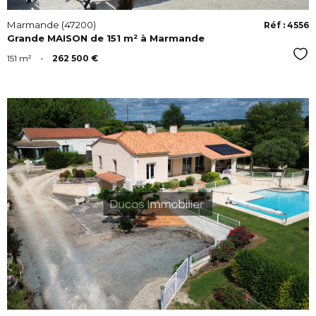
Marmande (47200)
Réf : 4556
Grande MAISON de 151 m² à Marmande
Sél
151 m²
-
262 500 €
VOIR