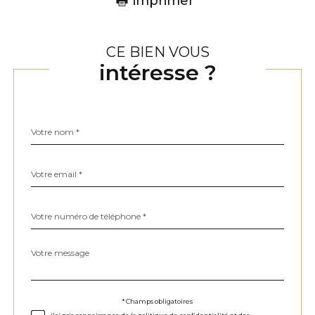
imprimer
CE BIEN VOUS
intéresse ?
Nom
Fieldset
*
par
défaut
email
*
Téléphone
*
Message
Fieldset
*
par
défaut
Validation
* Champs obligatoires