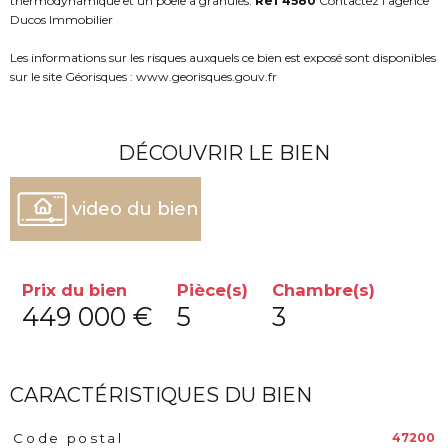
thermodynamique
et un poele a granulés.
Ref 4580
Contactez l'agence
Ducos Immobilier
Les informations sur les risques auxquels ce bien est exposé sont disponibles
sur le site Géorisques : www.georisques.gouv.fr
DÉCOUVRIR LE BIEN
video du bien
Prix du bien
Pièce(s)
Chambre(s)
449 000 €
5
3
CARACTÉRISTIQUES DU BIEN
47200
Code postal
Caractéristiques
Valeurs