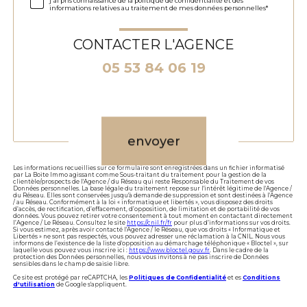
j'ai pris connaissance de la politique de confidentialité et des
informations relatives au traitement de mes données personnelles*
CONTACTER L'AGENCE
05 53 84 06 19
Validation
envoyer
Les informations recueillies sur ce formulaire sont enregistrées dans un fichier informatisé
par La Boite Immo agissant comme Sous-traitant du traitement pour la gestion de la
clientèle/prospects de l'Agence / du Réseau qui reste Responsable du Traitement de vos
Données personnelles. La base légale du traitement repose sur l'intérêt légitime de l'Agence /
du Réseau. Elles sont conservées jusqu'à demande de suppression et sont destinées à l'Agence
/ au Réseau. Conformément à la loi « informatique et libertés », vous disposez des droits
d’accès, de rectification, d’effacement, d’opposition, de limitation et de portabilité de vos
données. Vous pouvez retirer votre consentement à tout moment en contactant directement
l’Agence / Le Réseau. Consultez le site
https://cnil.fr/fr
pour plus d’informations sur vos droits.
Si vous estimez, après avoir contacté l'Agence / le Réseau, que vos droits « Informatique et
Libertés » ne sont pas respectés, vous pouvez adresser une réclamation à la CNIL. Nous vous
informons de l’existence de la liste d'opposition au démarchage téléphonique « Bloctel », sur
laquelle vous pouvez vous inscrire ici :
https://www.bloctel.gouv.fr
. Dans le cadre de la
protection des Données personnelles, nous vous invitons à ne pas inscrire de Données
sensibles dans le champ de saisie libre.
Ce site est protégé par reCAPTCHA, les
Politiques de Confidentialité
et es
Conditions
d'utilisation
de Google s'appliquent.