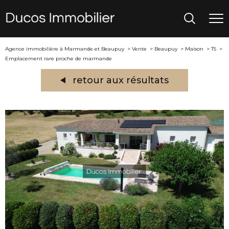
Agence immobilière à Marmande et Beaupuy
Vente
Beaupuy
Maison
T5
Emplacement rare proche de marmande
retour aux résultats