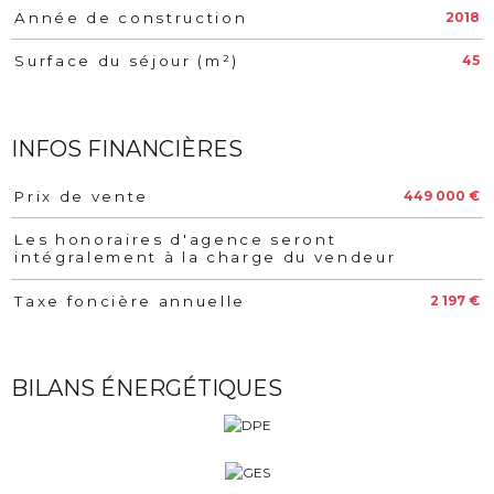
2018
Année de construction
45
Surface du séjour (m²)
INFOS FINANCIÈRES
449 000 €
Prix de vente
Caractéristiques
Valeurs
Les honoraires d'agence seront
intégralement à la charge du vendeur
2 197 €
Taxe foncière annuelle
BILANS ÉNERGÉTIQUES