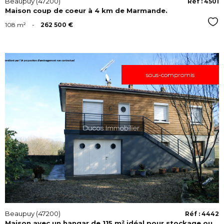
Beaupuy (47200)
Réf : 4501
Maison coup de coeur à 4 km de Marmande.
Sél
108 m²
-
262 500 €
sous-compromis
VOIR
Beaupuy (47200)
Réf : 4442
Maison avec un hangar de 115 m² idéal pour stockage ou