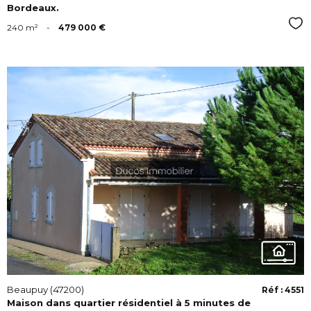
Bordeaux.
Sél
240 m²
-
479 000 €
VOIR
Beaupuy (47200)
Réf : 4551
Maison dans quartier résidentiel à 5 minutes de