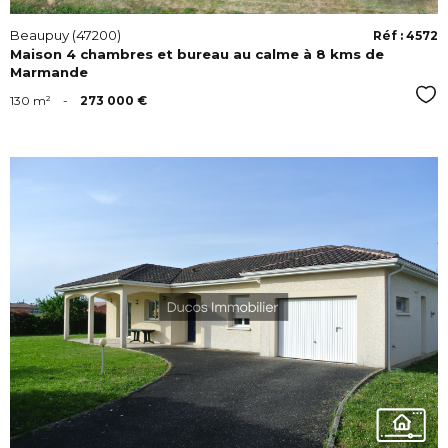
Beaupuy (47200)
Réf : 4572
Maison 4 chambres et bureau au calme à 8 kms de
Marmande
Sél
130 m²
-
273 000 €
VOIR