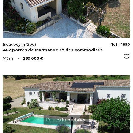
Beaupuy (47200)
Réf : 4590
Aux portes de Marmande et des commodités
Sél
145 m²
-
299 000 €
VOIR