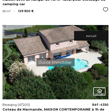
camping car
Sél
65 m²
-
129 900 €
exclusif
VOIR
Beaupuy (47200)
Réf : 4350
Coteau de Marmande, MAISON CONTEMPORAINE à 1h de