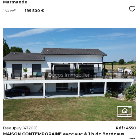
Marmande
Sél
160 m²
-
199 500 €
VOIR
Beaupuy (47200)
Réf : 4550
MAISON CONTEMPORAINE avec vue à 1 h de Bordeaux