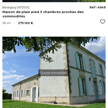
Beaupuy (47200)
Réf : 4549
Maison de plain pied 3 chambres proches des
commodités
Sél
119 m²
-
275 100 €
VOIR