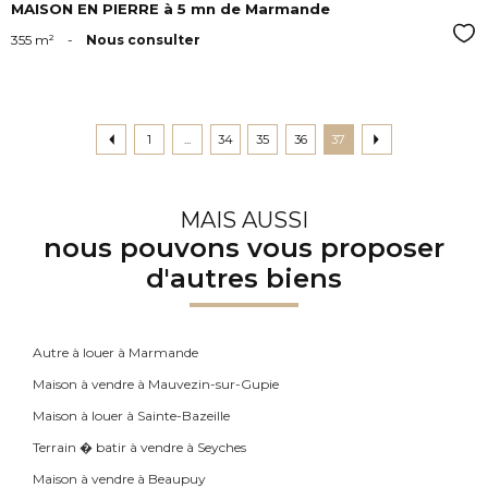
MAISON EN PIERRE à 5 mn de Marmande
Sél
355 m²
-
Nous consulter
1
...
34
35
36
37
MAIS AUSSI
nous pouvons vous proposer
d'autres biens
Autre à louer à Marmande
Maison à vendre à Mauvezin-sur-Gupie
Maison à louer à Sainte-Bazeille
Terrain � batir à vendre à Seyches
Maison à vendre à Beaupuy