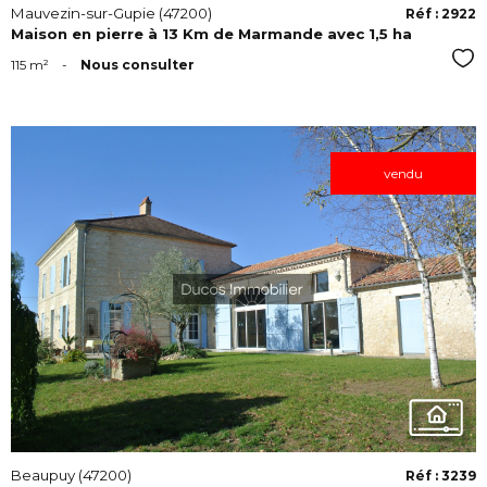
Mauvezin-sur-Gupie (47200)
Réf : 2922
Maison en pierre à 13 Km de Marmande avec 1,5 ha
Sél
115 m²
-
Nous consulter
vendu
VOIR
Beaupuy (47200)
Réf : 3239