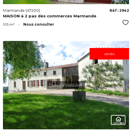
Marmande (47200)
Réf : 2942
MAISON à 2 pas des commerces Marmande
Sél
105 m²
-
Nous consulter
vendu
VOIR