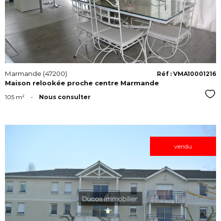
Marmande (47200)
Réf : VMA10001216
Maison relookée proche centre Marmande
Sél
105 m²
-
Nous consulter
vendu
VOIR