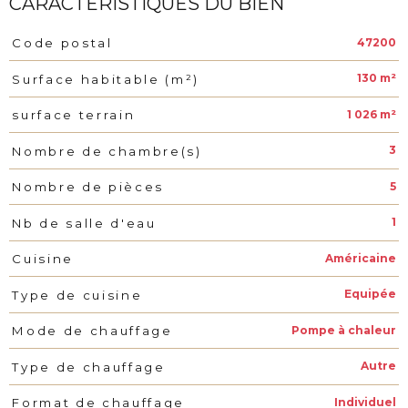
CARACTÉRISTIQUES DU BIEN
47200
Code postal
Caractéristiques
Valeurs
130 m²
Surface habitable (m²)
1 026 m²
surface terrain
3
Nombre de chambre(s)
5
Nombre de pièces
1
Nb de salle d'eau
Américaine
Cuisine
Equipée
Type de cuisine
Pompe à chaleur
Mode de chauffage
Autre
Type de chauffage
Individuel
Format de chauffage