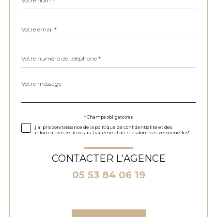
*
par
défaut
email
*
Téléphone
*
Message
Fieldset
*
par
défaut
Validation
* Champs obligatoires
j'ai pris connaissance de la politique de confidentialité et des
informations relatives au traitement de mes données personnelles*
CONTACTER L'AGENCE
05 53 84 06 19
Validation