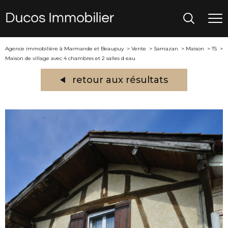
Agence immobilière à Marmande et Beaupuy
Vente
Samazan
Maison
T5
Maison de village avec 4 chambres et 2 salles d eau
retour aux résultats