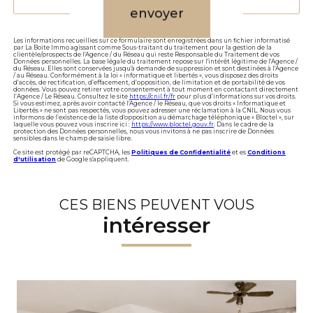
envoyer
Les informations recueillies sur ce formulaire sont enregistrées dans un fichier informatisé
par La Boite Immo agissant comme Sous-traitant du traitement pour la gestion de la
clientèle/prospects de l'Agence / du Réseau qui reste Responsable du Traitement de vos
Données personnelles. La base légale du traitement repose sur l'intérêt légitime de l'Agence /
du Réseau. Elles sont conservées jusqu'à demande de suppression et sont destinées à l'Agence
/ au Réseau. Conformément à la loi « informatique et libertés », vous disposez des droits
d’accès, de rectification, d’effacement, d’opposition, de limitation et de portabilité de vos
données. Vous pouvez retirer votre consentement à tout moment en contactant directement
l’Agence / Le Réseau. Consultez le site
https://cnil.fr/fr
pour plus d’informations sur vos droits.
Si vous estimez, après avoir contacté l'Agence / le Réseau, que vos droits « Informatique et
Libertés » ne sont pas respectés, vous pouvez adresser une réclamation à la CNIL. Nous vous
informons de l’existence de la liste d'opposition au démarchage téléphonique « Bloctel », sur
laquelle vous pouvez vous inscrire ici :
https://www.bloctel.gouv.fr
. Dans le cadre de la
protection des Données personnelles, nous vous invitons à ne pas inscrire de Données
sensibles dans le champ de saisie libre.
Ce site est protégé par reCAPTCHA, les
Politiques de Confidentialité
et es
Conditions
d'utilisation
de Google s'appliquent.
CES BIENS PEUVENT VOUS
intéresser