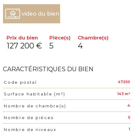
video du bien
Prix du bien
Pièce(s)
Chambre(s)
127 200 €
5
4
CARACTÉRISTIQUES DU BIEN
47250
Code postal
Caractéristiques
Valeurs
143 m²
Surface habitable (m²)
4
Nombre de chambre(s)
5
Nombre de pièces
1
Nombre de niveaux