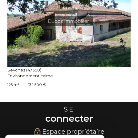
voir le bien
Seyches (47350)
Environnement calme
125 m²
-
132 500 €
SE
connecter
Espace propriétaire