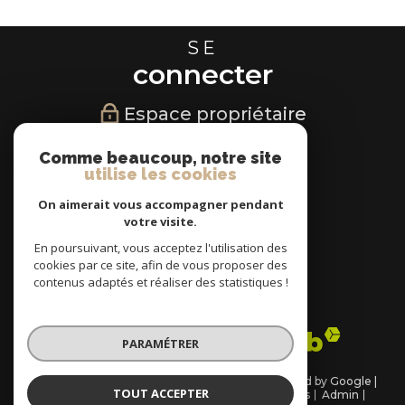
SE
connecter
Espace propriétaire
NOUS
Comme beaucoup, notre site
utilise les cookies
suivre
On aimerait vous accompagner pendant
votre visite.
En poursuivant, vous acceptez l'utilisation des
cookies par ce site, afin de vous proposer des
NOUS
contenus adaptés et réaliser des statistiques !
adhérons
PARAMÉTRER
© 2026 | Tous droits réservés | Traduction powered by Google |
TOUT ACCEPTER
Plan du site
Nos honoraires
Mentions légales
Admin