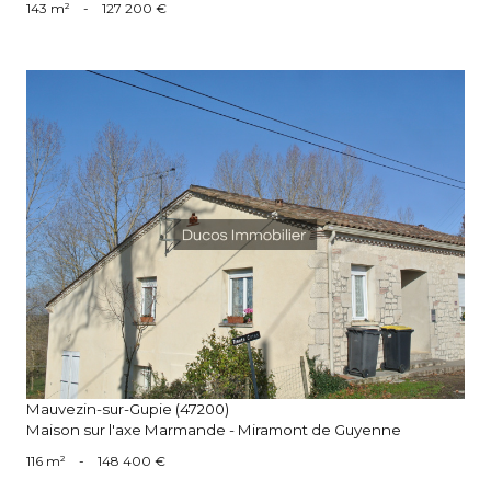
143 m²
-
127 200 €
voir le bien
Mauvezin-sur-Gupie (47200)
Maison sur l'axe Marmande - Miramont de Guyenne
116 m²
-
148 400 €