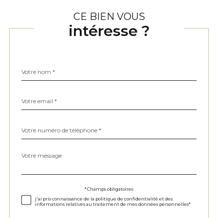
CE BIEN VOUS
intéresse ?
Nom
Fieldset
*
par
défaut
email
*
Téléphone
*
Message
Fieldset
*
par
défaut
Validation
* Champs obligatoires
j'ai pris connaissance de la politique de confidentialité et des
informations relatives au traitement de mes données personnelles*