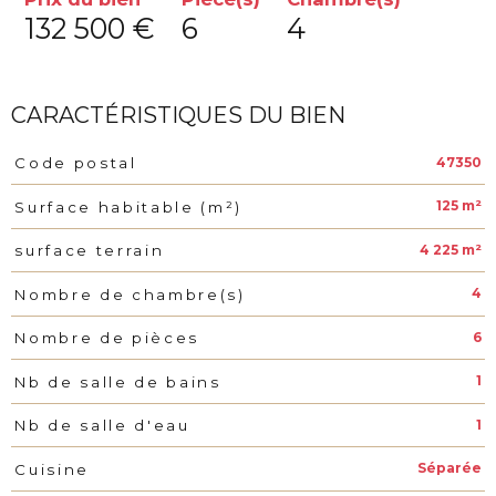
132 500 €
6
4
CARACTÉRISTIQUES DU BIEN
47350
Code postal
Caractéristiques
Valeurs
125 m²
Surface habitable (m²)
4 225 m²
surface terrain
4
Nombre de chambre(s)
6
Nombre de pièces
1
Nb de salle de bains
1
Nb de salle d'eau
Séparée
Cuisine