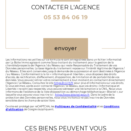
CONTACTER L'AGENCE
05 53 84 06 19
Validation
envoyer
Les informations recueillies sur ce formulaire sont enregistrées dans un fichier informatisé
par La Boite Immo agissant comme Sous-traitant du traitement pour la gestion de la
clientèle/prospects de l'Agence / du Réseau qui reste Responsable du Traitement de vos
Données personnelles. La base légale du traitement repose sur l'intérêt légitime de l'Agence /
du Réseau. Elles sont conservées jusqu'à demande de suppression et sont destinées à l'Agence
/ au Réseau. Conformément à la loi « informatique et libertés », vous disposez des droits
d’accès, de rectification, d’effacement, d’opposition, de limitation et de portabilité de vos
données. Vous pouvez retirer votre consentement à tout moment en contactant directement
l’Agence / Le Réseau. Consultez le site
https://cnil.fr/fr
pour plus d’informations sur vos droits.
Si vous estimez, après avoir contacté l'Agence / le Réseau, que vos droits « Informatique et
Libertés » ne sont pas respectés, vous pouvez adresser une réclamation à la CNIL. Nous vous
informons de l’existence de la liste d'opposition au démarchage téléphonique « Bloctel », sur
laquelle vous pouvez vous inscrire ici :
https://www.bloctel.gouv.fr
. Dans le cadre de la
protection des Données personnelles, nous vous invitons à ne pas inscrire de Données
sensibles dans le champ de saisie libre.
Ce site est protégé par reCAPTCHA, les
Politiques de Confidentialité
et es
Conditions
d'utilisation
de Google s'appliquent.
CES BIENS PEUVENT VOUS