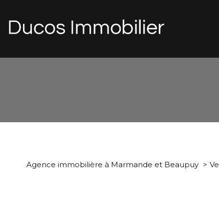
d
1
Type de bien
Agence immobilière à Marmande et Beaupuy
Ve
Maison
47800 - Mi