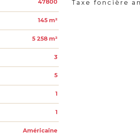
47800
Taxe foncière a
Caractéristiques
Valeur
145 m²
5 258 m²
3
5
1
1
Américaine