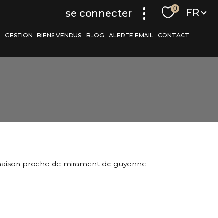
Langue
0
FR
se connecter
S
GESTION
BIENS VENDUS
BLOG
ALERTE EMAIL
CONTACT
r
filtrer
aison proche de miramont de guyenne
réinitialiser les
filtres