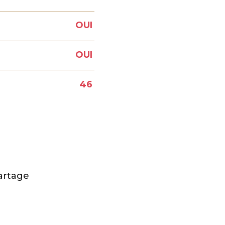
OUI
OUI
46
N
artage