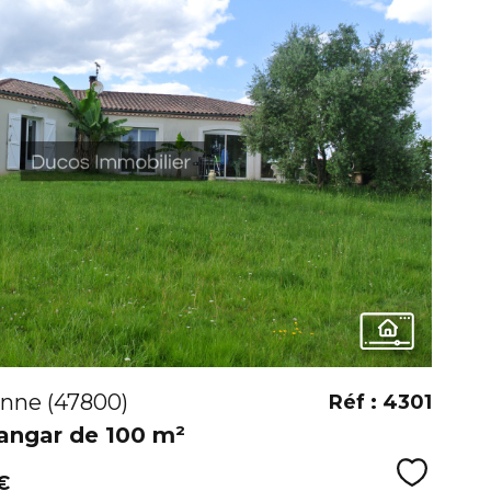
VOIR
nne (47800)
Réf : 4301
angar de 100 m²
Sélecti
€