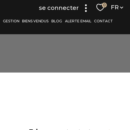
Langue
0
FR
se connecter
S
GESTION
BIENS VENDUS
BLOG
ALERTE EMAIL
CONTACT
r
filtrer
réinitialiser les
filtres