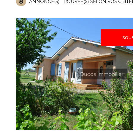
8
ANNONCE(S) TROUVÉE(S) SELON VOS CRITÈ
sou
VOIR