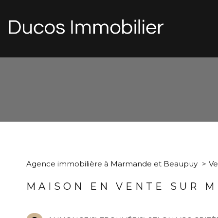
d
1
Type de bien
Agence immobilière à Marmande et Beaupuy
Ve
Maison
47800 - Mi
MAISON EN VENTE SUR 