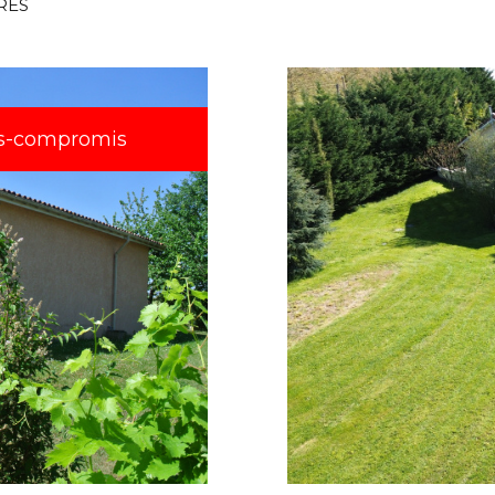
RES
s-compromis