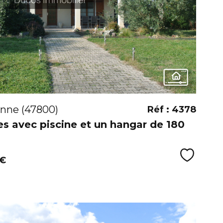
VOIR
nne (47800)
Réf : 4378
s avec piscine et un hangar de 180
Sélecti
 €