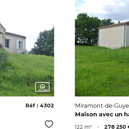
Miramont-de-Guye
Réf : 4302
Maison avec un h
Sélectionner
122 m²
-
278 250 