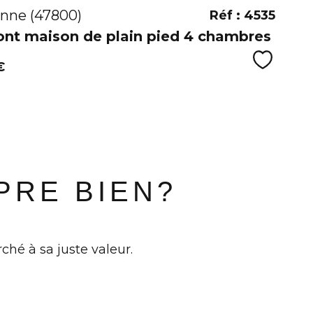
nne (47800)
Réf : 4535
nt maison de plain pied 4 chambres
Sélecti
€
PRE BIEN?
ché à sa juste valeur.