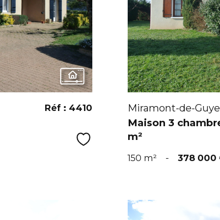
Miramont-de-Guye
Réf : 4410
Maison 3 chambre
m²
Sélectionner
150 m²
-
378 000