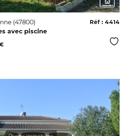
nne (47800)
Réf : 4414
s avec piscine
Sélecti
 €