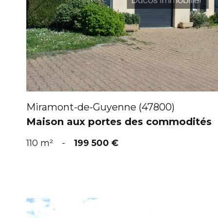
VOIR
Miramont-de-Guyenne (47800)
Maison aux portes des commodités
110 m²
-
199 500 €