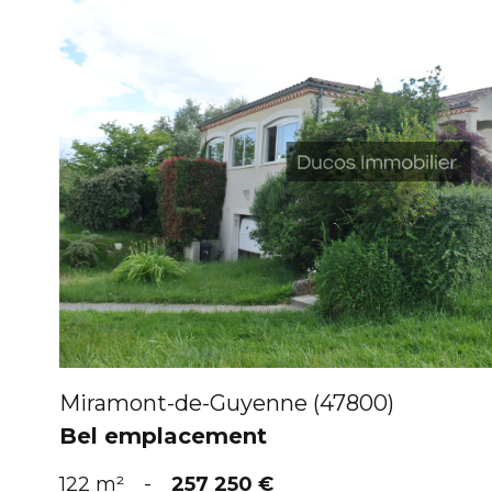
VOIR
Miramont-de-Guyenne (47800)
Bel emplacement
122 m²
-
257 250 €