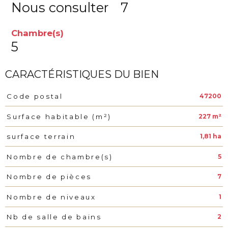
Nous consulter
7
Chambre(s)
5
CARACTÉRISTIQUES DU BIEN
47200
Code postal
Caractéristiques
Valeurs
227 m²
Surface habitable (m²)
1,81 ha
surface terrain
5
Nombre de chambre(s)
7
Nombre de pièces
1
Nombre de niveaux
2
Nb de salle de bains