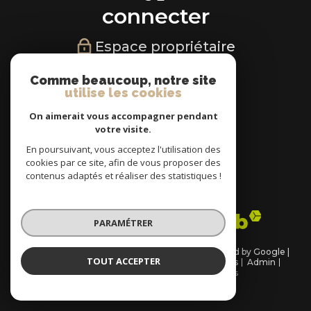
connecter
Espace propriétaire
NOUS
Comme beaucoup, notre site
utilise les cookies
suivre
On aimerait vous accompagner pendant
votre visite.
En poursuivant, vous acceptez l'utilisation des
cookies par ce site, afin de vous proposer des
NOUS
contenus adaptés et réaliser des statistiques !
adhérons
PARAMÉTRER
© 2026 | Tous droits réservés | Traduction powered by Google |
TOUT ACCEPTER
Plan du site
Nos honoraires
Mentions légales
Admin
Partenaires
Politique RGPD
Cookies