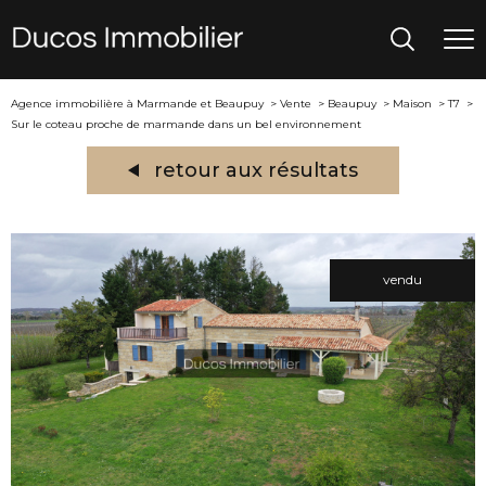
Agence immobilière à Marmande et Beaupuy
Vente
Beaupuy
Maison
T7
Sur le coteau proche de marmande dans un bel environnement
retour aux résultats
vendu