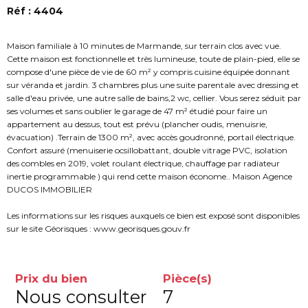
Réf : 4404
Maison familiale à 10 minutes de Marmande, sur terrain clos avec vue.
Cette maison est fonctionnelle et très lumineuse, toute de plain-pied, elle se
compose d'une pièce de vie de 60 m² y compris cuisine équipée donnant
sur véranda et jardin. 3 chambres plus une suite parentale avec dressing et
salle d'eau privée, une autre salle de bains,2 wc, cellier. Vous serez séduit par
ses volumes et sans oublier le garage de 47 m² étudié pour faire un
appartement au dessus, tout est prévu (plancher oudis, menuisrie,
évacuation) .Terrain de 1300 m², avec accès goudronné, portail électrique.
Confort assuré (menuiserie ocsillobattant, double vitrage PVC, isolation
des combles en 2019, volet roulant électrique, chauffage par radiateur
inertie programmable ) qui rend cette maison économe.. Maison Agence
DUCOS IMMOBILIER
Les informations sur les risques auxquels ce bien est exposé sont disponibles
sur le site Géorisques : www.georisques.gouv.fr
Prix du bien
Pièce(s)
Nous consulter
7