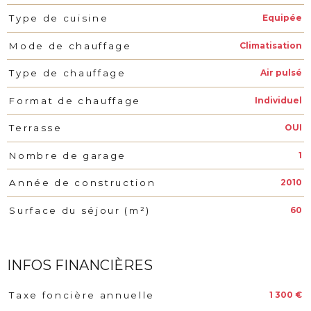
Equipée
Type de cuisine
Climatisation
Mode de chauffage
Air pulsé
Type de chauffage
Individuel
Format de chauffage
OUI
Terrasse
1
Nombre de garage
2010
Année de construction
60
Surface du séjour (m²)
INFOS FINANCIÈRES
1 300 €
Taxe foncière annuelle
Caractéristiques
Valeurs