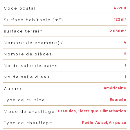
47200
Code postal
Caractéristiques
Valeurs
122 m²
Surface habitable (m²)
2 036 m²
surface terrain
4
Nombre de chambre(s)
5
Nombre de pièces
1
Nb de salle de bains
1
Nb de salle d'eau
Américaine
Cuisine
Equipée
Type de cuisine
Granules, Electrique, Climatisation
Mode de chauffage
Poêle, Au sol, Air pulsé
Type de chauffage