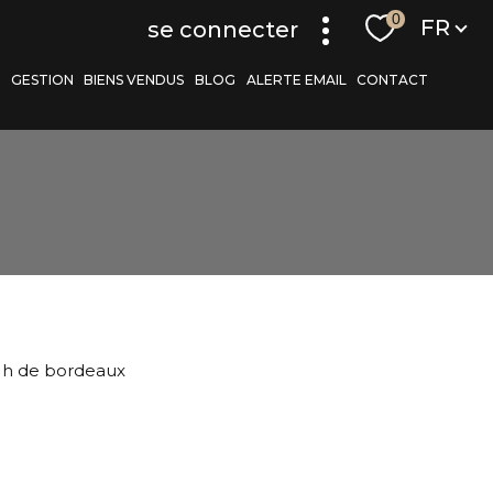
Langue
0
FR
se connecter
S
GESTION
BIENS VENDUS
BLOG
ALERTE EMAIL
CONTACT
r
filtrer
1 h de bordeaux
réinitialiser les
filtres