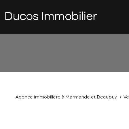
d
1
Type de bien
Agence immobilière à Marmande et Beaupuy
Ve
Maison
47180 - Sain