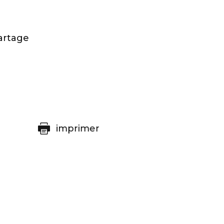
N
artage
imprimer