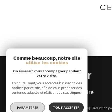
C
Comme beaucoup, notre site
utilise les cookies
SE
On aimerait vous accompagner pendant
connecter
votre visite.
En poursuivant, vous acceptez l'utilisation des
cookies par ce site, afin de vous proposer des
Espace propriétaire
contenus adaptés et réaliser des statistiques !
PARAMÉTRER
TOUT ACCEPTER
© 2026 | Tous droits réservés | Traduction 