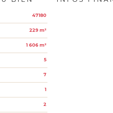
47180
Caractéristiques
Valeur
229 m²
1 606 m²
5
7
1
2