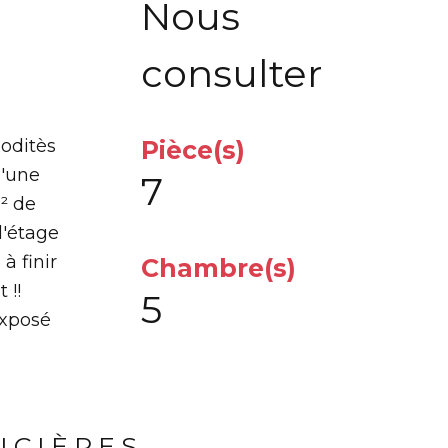
Nous
consulter
moditès
Pièce(s)
d'une
7
m² de
l'étage
à finir
Chambre(s)
 !!
5
exposé
NCIÈRES