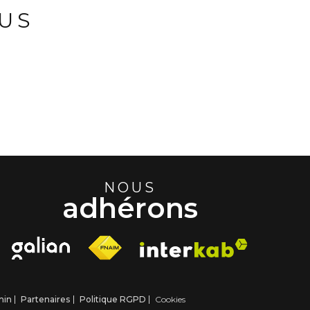
US
NOUS
adhérons
min
Partenaires
Politique RGPD
Cookies