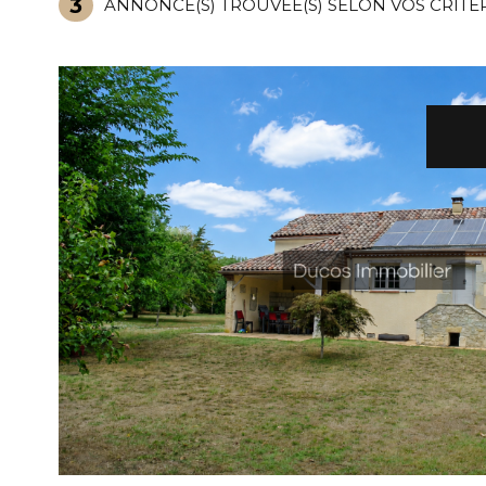
3
ANNONCE(S) TROUVÉE(S) SELON VOS CRITÈ
VOIR