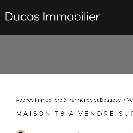
d
1
Type de bien
Agence immobilière à Marmande et Beaupuy
Ve
Maison
47200 - Ma
MAISON T8 À VENDRE S