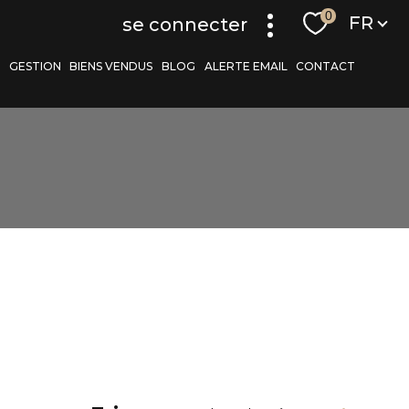
Langue
0
FR
se connecter
S
GESTION
BIENS VENDUS
BLOG
ALERTE EMAIL
CONTACT
r
filtrer
réinitialiser les
filtres