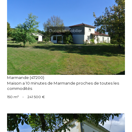
voir le bien
Marmande (47200)
Maison a 10 minutes de Marmande proches de toutes les
commodités
150 m²
-
241 500 €