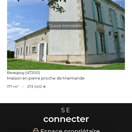
voir le bien
Beaupuy (47200)
Maison en pierre proche de Marmande
177 m²
-
273 000 €
SE
connecter
Espace propriétaire