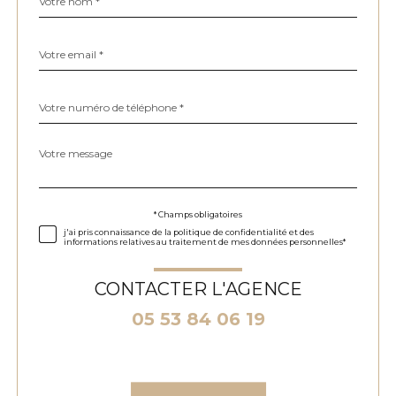
*
par
défaut
email
*
Téléphone
*
Message
Fieldset
*
par
défaut
Validation
* Champs obligatoires
j'ai pris connaissance de la politique de confidentialité et des
informations relatives au traitement de mes données personnelles*
CONTACTER L'AGENCE
05 53 84 06 19
Validation