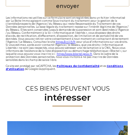
envoyer
Les informations recueillies sur ce formulaire sont enregistrées dans un fichier informatisé
par La Boite Immo agissant comme Sous-traitant du traitement pour la gestion de la
clientèle/prospects de l'Agence / du Réseau qui reste Responsable du Traitement de vos
Données personnelles. La base légale du traitement repose sur l'intérêt légitime de l'Agence /
du Réseau. Elles sont conservées jusqu'à demande de suppression et sont destinées à l'Agence
/ au Réseau. Conformément à la loi « informatique et libertés », vous disposez des droits
d’accès, de rectification, d’effacement, d’opposition, de limitation et de portabilité de vos
données. Vous pouvez retirer votre consentement à tout moment en contactant directement
l’Agence / Le Réseau. Consultez le site
https://cnil.fr/fr
pour plus d’informations sur vos droits.
Si vous estimez, après avoir contacté l'Agence / le Réseau, que vos droits « Informatique et
Libertés » ne sont pas respectés, vous pouvez adresser une réclamation à la CNIL. Nous vous
informons de l’existence de la liste d'opposition au démarchage téléphonique « Bloctel », sur
laquelle vous pouvez vous inscrire ici :
https://www.bloctel.gouv.fr
. Dans le cadre de la
protection des Données personnelles, nous vous invitons à ne pas inscrire de Données
sensibles dans le champ de saisie libre.
Ce site est protégé par reCAPTCHA, les
Politiques de Confidentialité
et es
Conditions
d'utilisation
de Google s'appliquent.
CES BIENS PEUVENT VOUS
intéresser