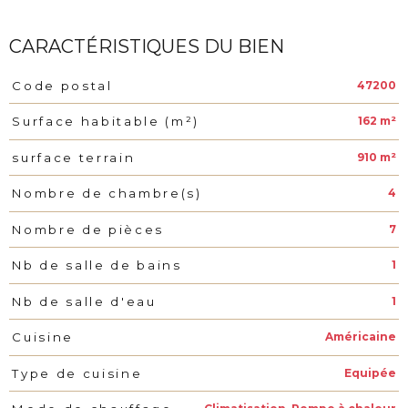
CARACTÉRISTIQUES DU BIEN
47200
Code postal
Caractéristiques
Valeurs
162 m²
Surface habitable (m²)
910 m²
surface terrain
4
Nombre de chambre(s)
7
Nombre de pièces
1
Nb de salle de bains
1
Nb de salle d'eau
Américaine
Cuisine
Equipée
Type de cuisine