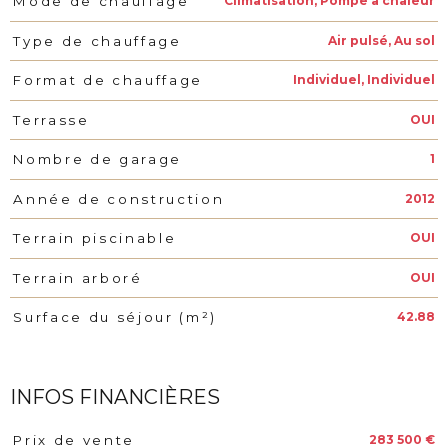
Climatisation, Pompe à chaleur
Mode de chauffage
Air pulsé, Au sol
Type de chauffage
Individuel, Individuel
Format de chauffage
OUI
Terrasse
1
Nombre de garage
2012
Année de construction
OUI
Terrain piscinable
OUI
Terrain arboré
42.88
Surface du séjour (m²)
INFOS FINANCIÈRES
283 500 €
Prix de vente
Caractéristiques
Valeurs