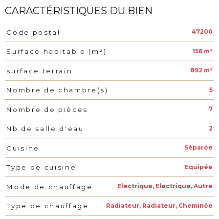
CARACTÉRISTIQUES DU BIEN
47200
Code postal
Caractéristiques
Valeurs
156 m²
Surface habitable (m²)
892 m²
surface terrain
5
Nombre de chambre(s)
7
Nombre de pièces
2
Nb de salle d'eau
Séparée
Cuisine
Equipée
Type de cuisine
Electrique, Electrique, Autre
Mode de chauffage
Radiateur, Radiateur, Cheminée
Type de chauffage