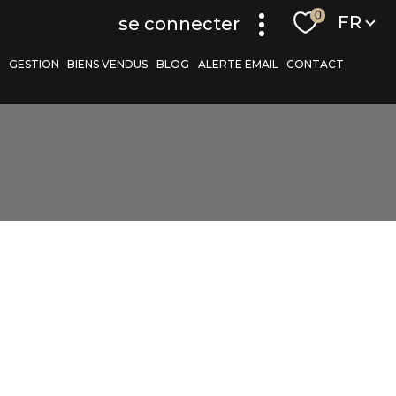
Langue
0
FR
se connecter
S
GESTION
BIENS VENDUS
BLOG
ALERTE EMAIL
CONTACT
r
filtrer
réinitialiser les
filtres