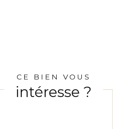
CE BIEN VOUS
intéresse ?
Nom
Fieldset