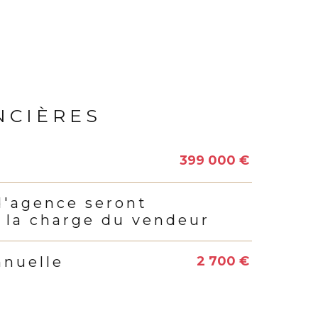
NCIÈRES
399 000 €
s
d'agence seront
 la charge du vendeur
2 700 €
nnuelle