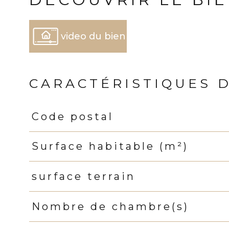
video du bien
CARACTÉRISTIQUES 
Code postal
Caractéristiques
Valeurs
Surface habitable (m²)
surface terrain
Nombre de chambre(s)