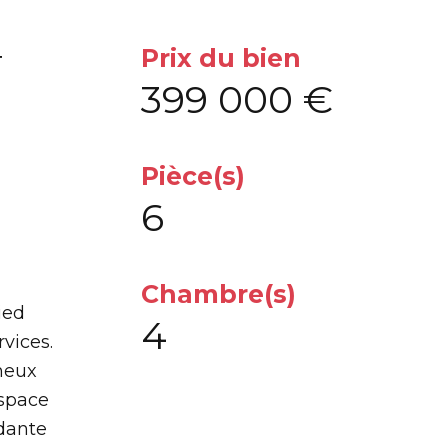
Prix du bien
T
399 000 €
Pièce(s)
6
Chambre(s)
ied
4
vices.
neux
espace
dante