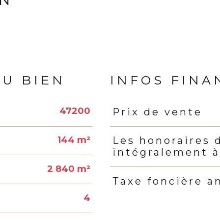
DU BIEN
INFOS FINA
47200
Prix de vente
Caractéristiques
Valeur
144 m²
Les honoraires 
intégralement à
2 840 m²
Taxe foncière a
4