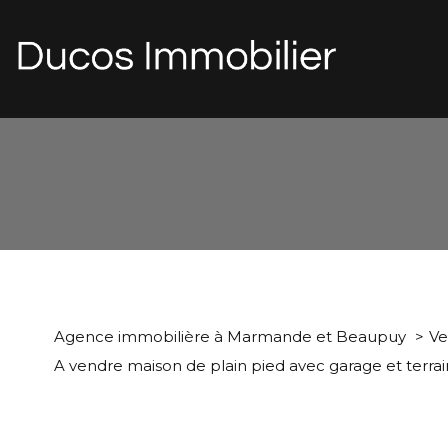
d
1
Type de bien
Agence immobilière à Marmande et Beaupuy
Ve
A vendre maison de plain pied avec garage et terr
Maison
47200 - Ma