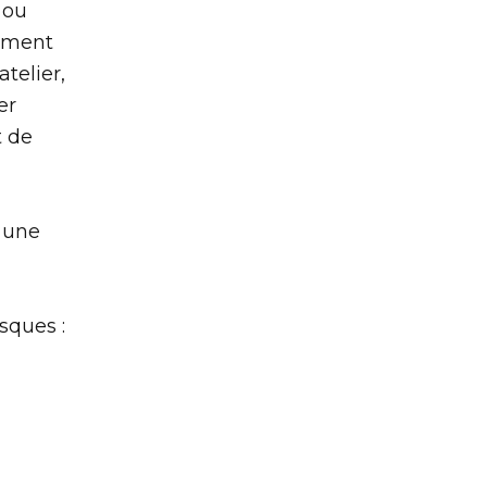
 ou
lement
telier,
er
t de
r une
sques :