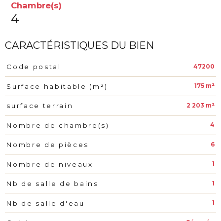
Chambre(s)
4
CARACTÉRISTIQUES DU BIEN
47200
Code postal
Caractéristiques
Valeurs
175 m²
Surface habitable (m²)
2 203 m²
surface terrain
4
Nombre de chambre(s)
6
Nombre de pièces
1
Nombre de niveaux
1
Nb de salle de bains
1
Nb de salle d'eau