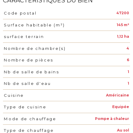
CARACTÉRISTIQUES DU BIEN
47200
Code postal
Caractéristiques
Valeurs
145 m²
Surface habitable (m²)
1,12 ha
surface terrain
4
Nombre de chambre(s)
6
Nombre de pièces
1
Nb de salle de bains
1
Nb de salle d'eau
Américaine
Cuisine
Equipée
Type de cuisine
Pompe à chaleur
Mode de chauffage
Au sol
Type de chauffage