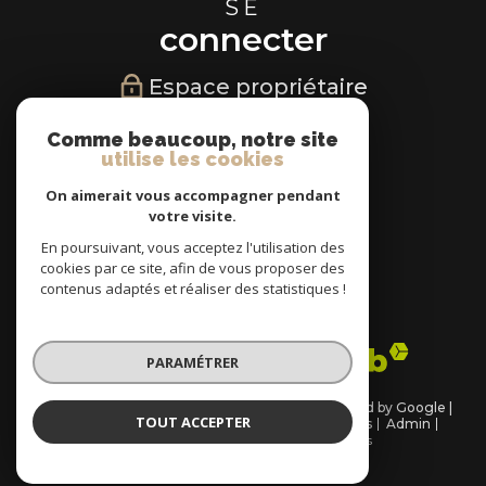
SE
connecter
Espace propriétaire
NOUS
Comme beaucoup, notre site
utilise les cookies
suivre
On aimerait vous accompagner pendant
votre visite.
En poursuivant, vous acceptez l'utilisation des
cookies par ce site, afin de vous proposer des
NOUS
contenus adaptés et réaliser des statistiques !
adhérons
PARAMÉTRER
© 2026 | Tous droits réservés | Traduction powered by Google |
TOUT ACCEPTER
Plan du site
Nos honoraires
Mentions légales
Admin
Partenaires
Politique RGPD
Cookies