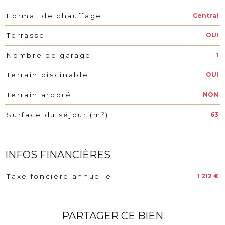
Central
Format de chauffage
OUI
Terrasse
1
Nombre de garage
OUI
Terrain piscinable
NON
Terrain arboré
63
Surface du séjour (m²)
INFOS FINANCIÈRES
1 212 €
Taxe foncière annuelle
Caractéristiques
Valeurs
PARTAGER CE BIEN