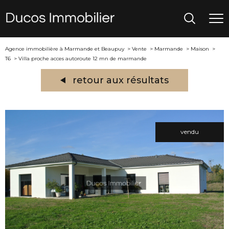
Agence immobilière à Marmande et Beaupuy
Vente
Marmande
Maison
T6
Villa proche acces autoroute 12 mn de marmande
retour aux résultats
vendu