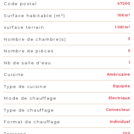
47200
Code postal
Caractéristiques
Valeurs
106 m²
Surface habitable (m²)
1 061 m²
surface terrain
3
Nombre de chambre(s)
5
Nombre de pièces
1
Nb de salle d'eau
Américaine
Cuisine
Equipée
Type de cuisine
Electrique
Mode de chauffage
Convecteur
Type de chauffage
Individuel
Format de chauffage
OUI
Terrasse