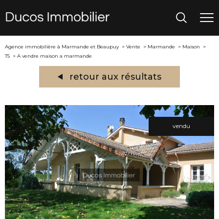
Agence immobilière à Marmande et Beaupuy
Vente
Marmande
Maison
T5
A vendre maison a marmande
retour aux résultats
vendu