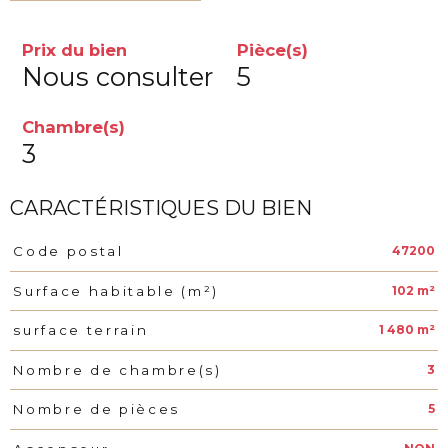
Prix du bien
Pièce(s)
Nous consulter
5
Chambre(s)
3
CARACTÉRISTIQUES DU BIEN
47200
Code postal
Caractéristiques
Valeurs
102 m²
Surface habitable (m²)
1 480 m²
surface terrain
3
Nombre de chambre(s)
5
Nombre de pièces