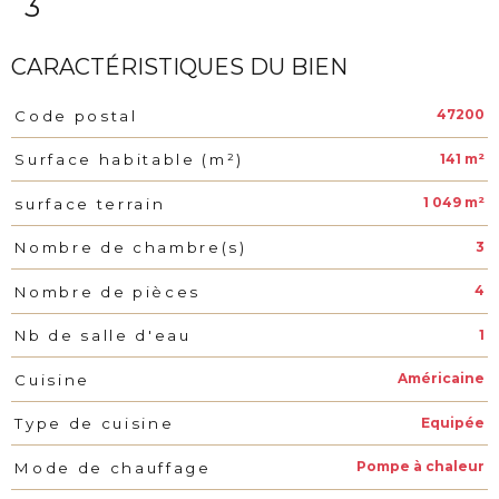
3
CARACTÉRISTIQUES DU BIEN
47200
Code postal
Caractéristiques
Valeurs
141 m²
Surface habitable (m²)
1 049 m²
surface terrain
3
Nombre de chambre(s)
4
Nombre de pièces
1
Nb de salle d'eau
Américaine
Cuisine
Equipée
Type de cuisine
Pompe à chaleur
Mode de chauffage