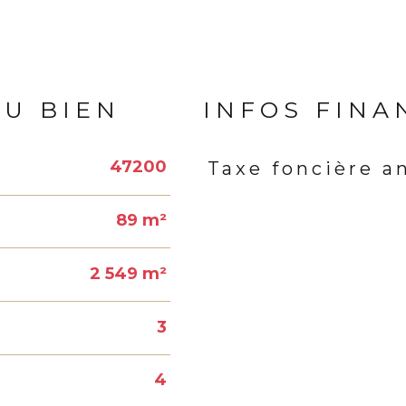
DU BIEN
INFOS FINA
47200
Taxe foncière a
Caractéristiques
Valeur
89 m²
2 549 m²
3
4