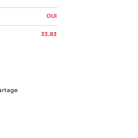
OUI
33.83
N
artage