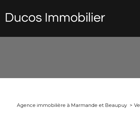
d
1
Type de bien
Agence immobilière à Marmande et Beaupuy
Ve
Maison
47200 - Ma