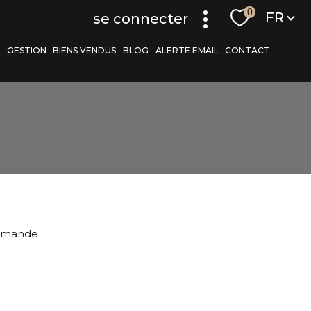
Langue
0
FR
se connecter
S
GESTION
BIENS VENDUS
BLOG
ALERTE EMAIL
CONTACT
r
filtrer
armande
réinitialiser les
filtres