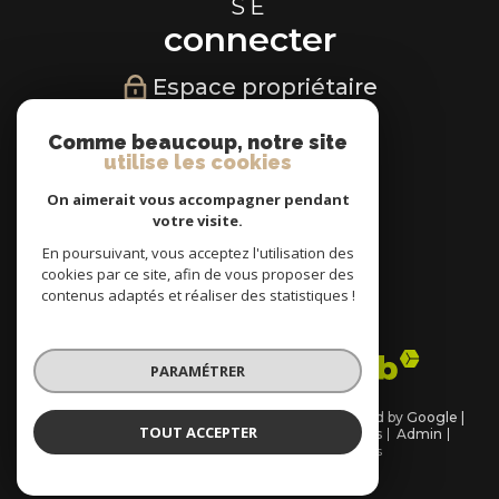
SE
connecter
Espace propriétaire
NOUS
Comme beaucoup, notre site
utilise les cookies
suivre
On aimerait vous accompagner pendant
votre visite.
En poursuivant, vous acceptez l'utilisation des
cookies par ce site, afin de vous proposer des
NOUS
contenus adaptés et réaliser des statistiques !
adhérons
PARAMÉTRER
© 2026 | Tous droits réservés | Traduction powered by Google |
TOUT ACCEPTER
Plan du site
Nos honoraires
Mentions légales
Admin
Partenaires
Politique RGPD
Cookies