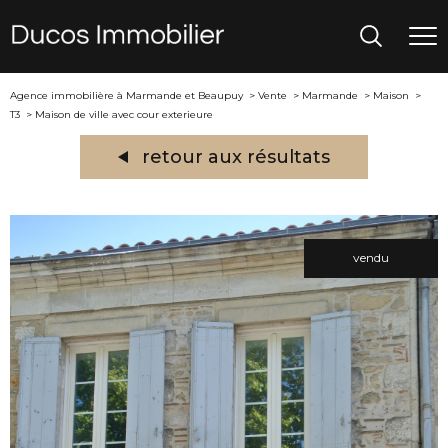
Agence immobilière à Marmande et Beaupuy
Vente
Marmande
Maison
T3
Maison de ville avec cour exterieure
retour aux résultats
vendu