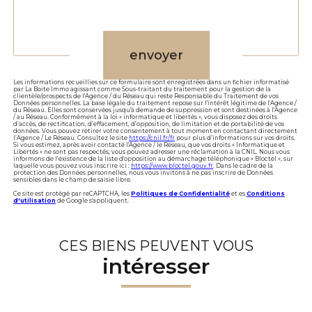
Validation
envoyer
Les informations recueillies sur ce formulaire sont enregistrées dans un fichier informatisé
par La Boite Immo agissant comme Sous-traitant du traitement pour la gestion de la
clientèle/prospects de l'Agence / du Réseau qui reste Responsable du Traitement de vos
Données personnelles. La base légale du traitement repose sur l'intérêt légitime de l'Agence /
du Réseau. Elles sont conservées jusqu'à demande de suppression et sont destinées à l'Agence
/ au Réseau. Conformément à la loi « informatique et libertés », vous disposez des droits
d’accès, de rectification, d’effacement, d’opposition, de limitation et de portabilité de vos
données. Vous pouvez retirer votre consentement à tout moment en contactant directement
l’Agence / Le Réseau. Consultez le site
https://cnil.fr/fr
pour plus d’informations sur vos droits.
Si vous estimez, après avoir contacté l'Agence / le Réseau, que vos droits « Informatique et
Libertés » ne sont pas respectés, vous pouvez adresser une réclamation à la CNIL. Nous vous
informons de l’existence de la liste d'opposition au démarchage téléphonique « Bloctel », sur
laquelle vous pouvez vous inscrire ici :
https://www.bloctel.gouv.fr
. Dans le cadre de la
protection des Données personnelles, nous vous invitons à ne pas inscrire de Données
sensibles dans le champ de saisie libre.
Ce site est protégé par reCAPTCHA, les
Politiques de Confidentialité
et es
Conditions
d'utilisation
de Google s'appliquent.
CES BIENS PEUVENT VOUS
intéresser