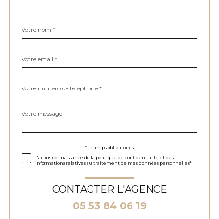
Nom
Fieldset
*
par
défaut
email
*
Téléphone
*
Message
Fieldset
*
par
défaut
Validation
* Champs obligatoires
j'ai pris connaissance de la politique de confidentialité et des
informations relatives au traitement de mes données personnelles*
CONTACTER L'AGENCE
05 53 84 06 19