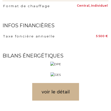
Central, Individuel
Format de chauffage
INFOS FINANCIÈRES
5 500 €
Taxe foncière annuelle
Caractéristiques
Valeurs
BILANS ÉNERGÉTIQUES
voir le détail