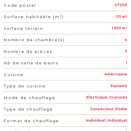
47200
Code postal
Caractéristiques
Valeurs
113 m²
Surface habitable (m²)
1 632 m²
surface terrain
4
Nombre de chambre(s)
5
Nombre de pièces
1
Nb de salle de bains
Américaine
Cuisine
Equipée
Type de cuisine
Electrique, Granules
Mode de chauffage
Convecteur, Poêle
Type de chauffage
Individuel, Individuel
Format de chauffage