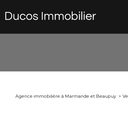
d
1
Type de bien
Agence immobilière à Marmande et Beaupuy
Ve
Maison
47120 - Dur