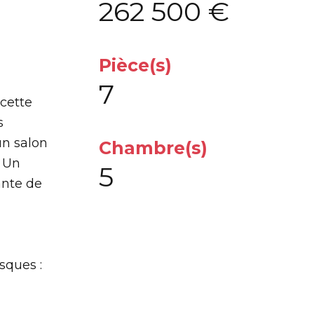
262 500 €
Pièce(s)
7
,cette
s
un salon
Chambre(s)
. Un
5
ante de
sques :