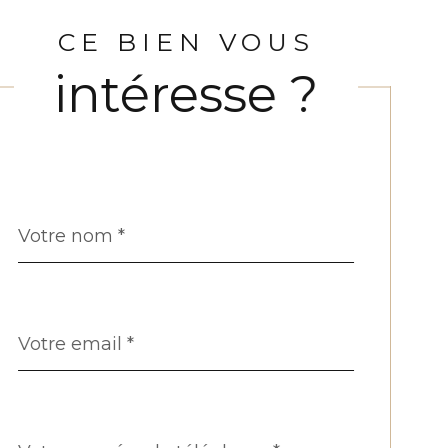
CE BIEN VOUS
intéresse ?
Nom
Fieldset
*
par
défaut
email
*
Téléphone