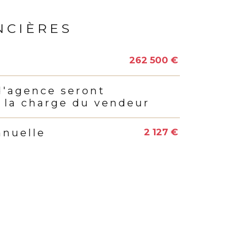
NCIÈRES
262 500 €
s
d'agence seront
 la charge du vendeur
2 127 €
nnuelle