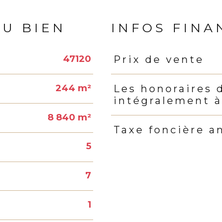
DU BIEN
INFOS FINA
47120
Prix de vente
Caractéristiques
Valeur
244 m²
Les honoraires 
intégralement à
8 840 m²
Taxe foncière a
5
7
1