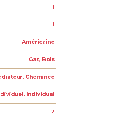
1
1
Américaine
Gaz, Bois
adiateur, Cheminée
ndividuel, Individuel
2