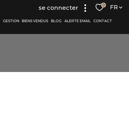
Langue
0
FR
se connecter
S
GESTION
BIENS VENDUS
BLOG
ALERTE EMAIL
CONTACT
r
filtrer
réinitialiser les
filtres