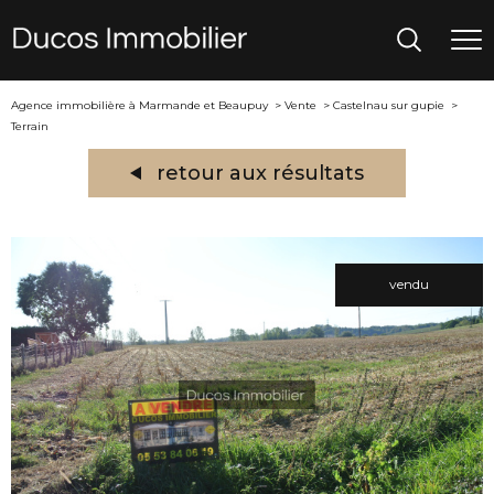
Agence immobilière à Marmande et Beaupuy
Vente
Castelnau sur gupie
Terrain
retour aux résultats
vendu