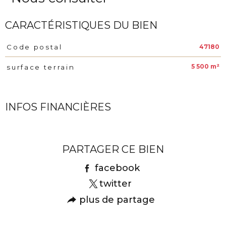
CARACTÉRISTIQUES DU BIEN
47180
Code postal
Caractéristiques
Valeurs
5 500 m²
surface terrain
INFOS FINANCIÈRES
Caractéristiques
Valeurs
PARTAGER CE BIEN
facebook
twitter
plus de partage