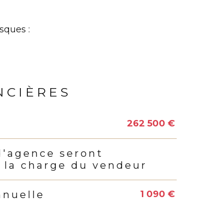
sques :
NCIÈRES
262 500 €
s
d'agence seront
 la charge du vendeur
1 090 €
nnuelle