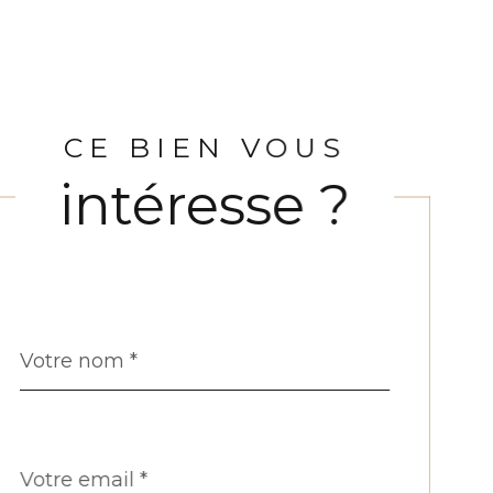
CE BIEN VOUS
intéresse ?
Nom
Fieldset
*
par
défaut
email
*