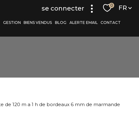
Langue
0
FR
se connecter
S
GESTION
BIENS VENDUS
BLOG
ALERTE EMAIL
CONTACT
r
filtrer
te de 120 m a 1 h de bordeaux 6 mm de marmande
réinitialiser les
filtres