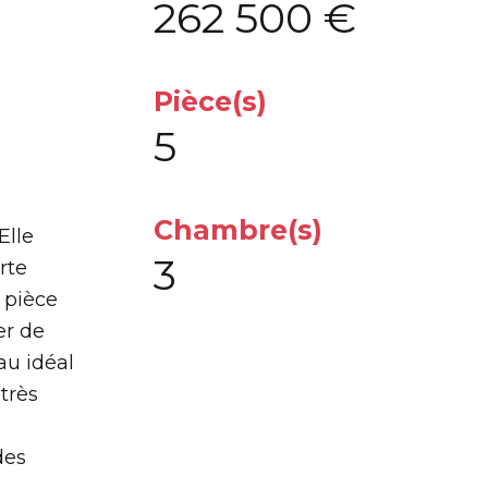
262 500 €
Pièce(s)
5
Chambre(s)
Elle
3
rte
 pièce
er de
au idéal
très
des