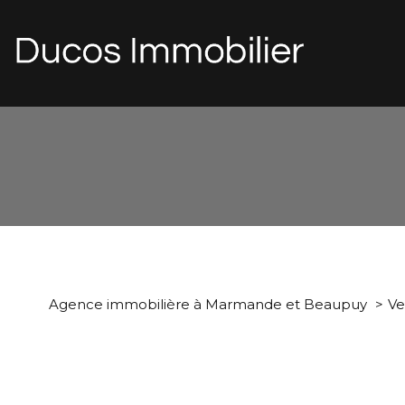
d
1
Type de bien
Agence immobilière à Marmande et Beaupuy
Ve
Maison
47180 - Cas