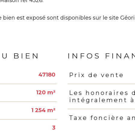
Maison réf 4526.
 bien est exposé sont disponibles sur le site Géori
DU BIEN
INFOS FINA
47180
Prix de vente
Caractéristiques
Valeur
120 m²
Les honoraires 
intégralement à
1 254 m²
Taxe foncière a
3