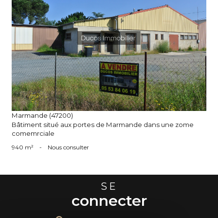
voir le bien
Marmande (47200)
Bâtiment situé aux portes de Marmande dans une zome
comemrciale
940 m²
-
Nous consulter
SE
connecter