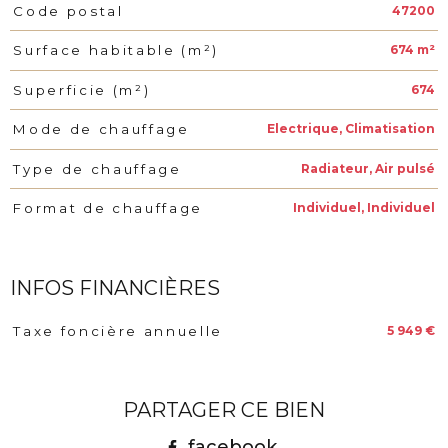
47200
Code postal
674 m²
Surface habitable (m²)
674
Superficie (m²)
Electrique, Climatisation
Mode de chauffage
Radiateur, Air pulsé
Type de chauffage
Individuel, Individuel
Format de chauffage
INFOS FINANCIÈRES
5 949 €
Taxe foncière annuelle
Caractéristiques
Valeurs
PARTAGER CE BIEN
facebook